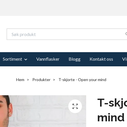
Sortiment
Vannflasker
Blogg
Kontakt oss
Vi
Hem
Produkter
T-skjorte - Open your mind
T-skj
mind