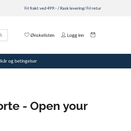
Fri frakt ved 499:- / Rask levering/ Fri retur
Ønskelisten
Logg inn
lkår og betingelser
orte - Open your