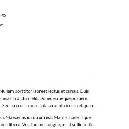
7-XS
se
Nullam porttitor laoreet lectus et cursus. Duis
aecenas in dictum elit. Donec eu neque posuere,
 Sed eu eros in purus placerat ultrices in et quam.
rci. Maecenas id rutrum est. Mauris scelerisque
 nec libero. Vestibulum congue, mi id sollicitudin