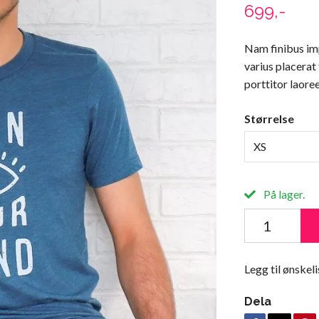
699,-
Nam finibus imp
varius placerat
porttitor laoree
Størrelse
XS
På lager.
Legg til ønskeli
Dela