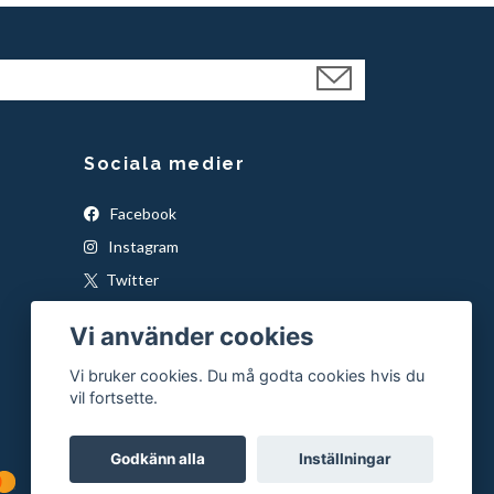
Sociala medier
Facebook
Instagram
Twitter
YouTube
Vi använder cookies
Snapchat
Vi bruker cookies. Du må godta cookies hvis du
Pinterest
vil fortsette.
Godkänn alla
Inställningar