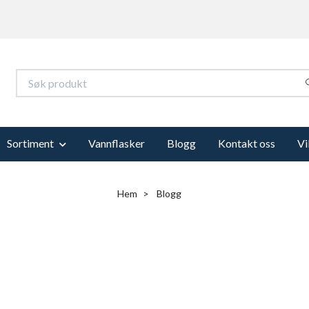
Sortiment
Vannflasker
Blogg
Kontakt oss
Vi
Hem
Blogg