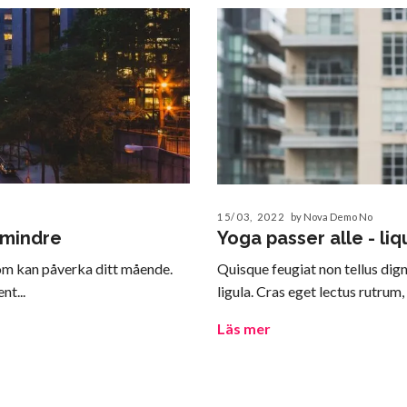
15/03, 2022
by Nova Demo No
e mindre
Yoga passer alle - li
 som kan påverka ditt mående.
Quisque feugiat non tellus dig
nt...
ligula. Cras eget lectus rutrum,
Läs mer