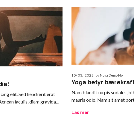
15/03, 2022
by Nova Demo No
Yoga betyr bærekraft
dia!
Nam blandit turpis sodales, bib
ing elit. Sed hendrerit erat
mauris odio. Nam sit amet porta 
enean iaculis, diam gravida...
Läs mer