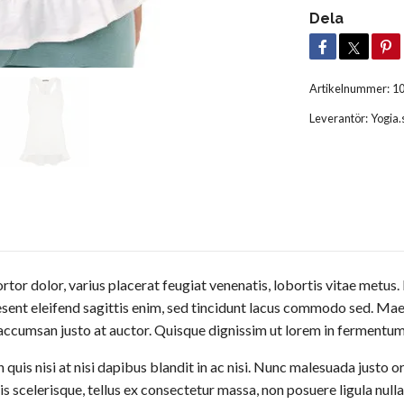
Dela
Artikelnummer:
10
Leverantör:
Yogia.
tor dolor, varius placerat feugiat venenatis, lobortis vitae metus. 
Praesent eleifend sagittis enim, sed tincidunt lacus commodo sed. M
 accumsan justo at auctor. Quisque dignissim ut lorem in fermentum.
is nisi at nisi dapibus blandit in ac nisi. Nunc malesuada justo o
is scelerisque, tellus ex consectetur massa, non posuere ligula nulla