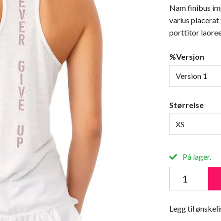
Nam finibus imp
varius placerat
porttitor laoree
%Versjon
Version 1
Størrelse
XS
På lager.
Legg til ønskeli