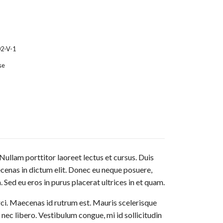
2-V-1
se
Nullam porttitor laoreet lectus et cursus. Duis
aecenas in dictum elit. Donec eu neque posuere,
 Sed eu eros in purus placerat ultrices in et quam.
rci. Maecenas id rutrum est. Mauris scelerisque
 nec libero. Vestibulum congue, mi id sollicitudin