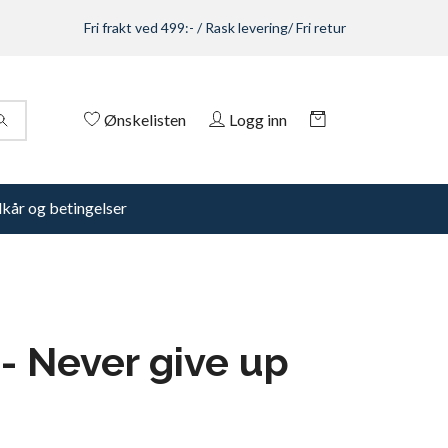
Fri frakt ved 499:- / Rask levering/ Fri retur
Ønskelisten
Logg inn
lkår og betingelser
- Never give up