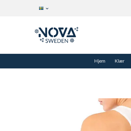
Hjem
Klær