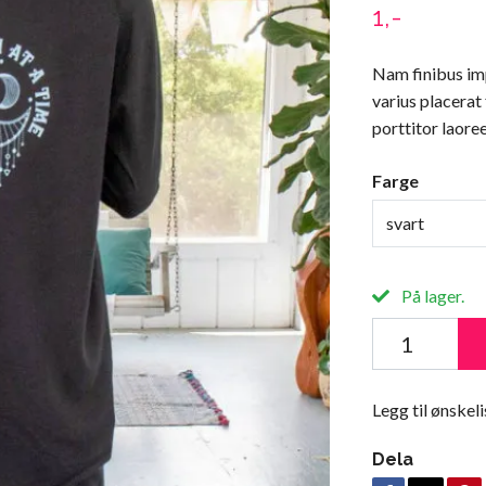
1,-
Nam finibus imp
varius placerat
porttitor laoree
Farge
svart
På lager.
Legg til ønskeli
Dela