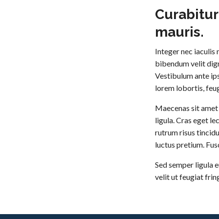
Curabitur 
mauris.
Integer nec iaculis n
bibendum velit digni
Vestibulum ante ips
lorem lobortis, feug
Maecenas sit amet 
ligula. Cras eget l
rutrum risus tincidu
luctus pretium. Fusc
Sed semper ligula e
velit ut feugiat fring