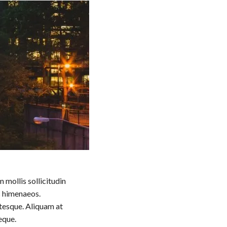
 mollis sollicitudin
os himenaeos.
entesque. Aliquam at
neque.