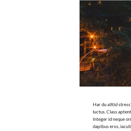
Har du alltid stres
luctus. Class apten
Integer id neque orn
dapibus eros, iacul