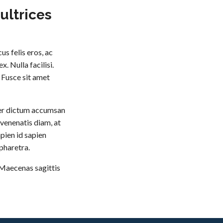
 ultrices
cus felis eros, ac
. Nulla facilisi.
; Fusce sit amet
ger dictum accumsan
 venenatis diam, at
apien id sapien
 pharetra.
. Maecenas sagittis