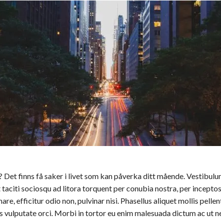
s? Det finns få saker i livet som kan påverka ditt mående. Vestibulum
t taciti sociosqu ad litora torquent per conubia nostra, per incept
are, efficitur odio non, pulvinar nisi. Phasellus aliquet mollis pell
is vulputate orci. Morbi in tortor eu enim malesuada dictum ac ut 