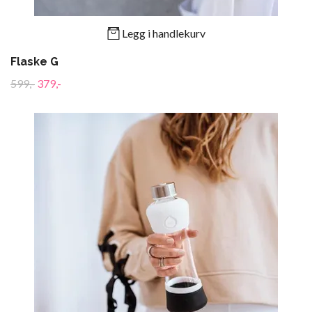
Legg i handlekurv
Flaske G
599,-
379,-