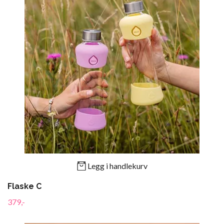
Legg i handlekurv
Flaske C
379,-